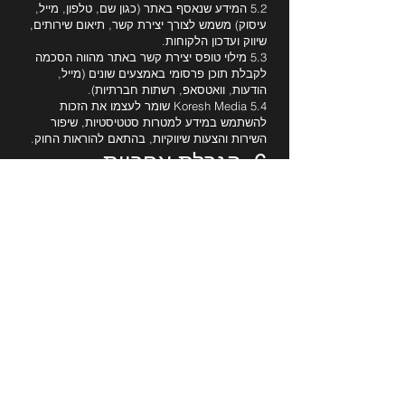
5.2 המידע שנאסף באתר (כגון שם, טלפון, מייל,
עיסוק) משמש לצורך יצירת קשר, תיאום שירותים,
שיווק ועדכון הלקוחות.
5.3 מילוי טופס יצירת קשר באתר מהווה הסכמה
לקבלת תוכן פרסומי באמצעים שונים (מייל,
הודעות, וואטסאפ, רשתות חברתיות).
5.4 Koresh Media שומר לעצמו את הזכות
להשתמש במידע למטרות סטטיסטיות, שיפור
השירות והצעות שיווקיות, בהתאם להוראות החוק.
6. הגבלת אחריות
6.1 Koresh Media לא יהיה אחראי לכל נזק ישיר
או עקיף, לרבות אובדן נתונים, הפסד כספי או
פגיעה תדמיתית שיגרמו כתוצאה משימוש באתר,
בשירותים או במוצרים.
6.2 Koresh Media אינו אחראי לתקלות טכניות
באתר, בשירותי סליקה, או באספקת מוצרים
הנובעות מגורמים חיצוניים או כוח עליון.
7. סמכות שיפוט
7.1 על תקנון זה יחולו דיני מדינת ישראל בלבד.
7.2 סמכות השיפוט הבלעדית בכל מחלוקת נתונה
לבית המשפט המוסמך באזור תל אביב והמרכז.
8. יצירת קשר