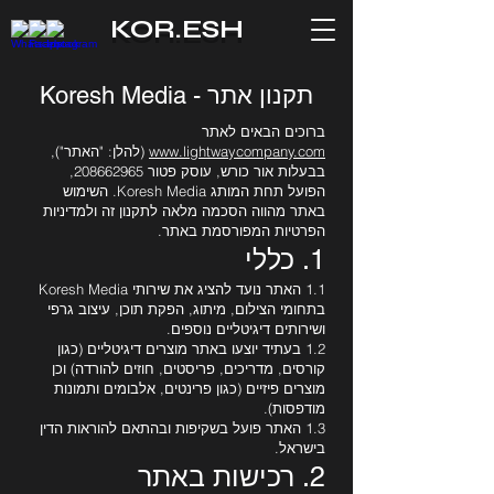
KOR.ESH
תקנון אתר - Koresh Media
ברוכים הבאים לאתר
www.lightwaycompany.com
(להלן: "האתר"),
בבעלות אור כורש, עוסק פטור
208662965
,
הפועל תחת המותג Koresh Media. השימוש
באתר מהווה הסכמה מלאה לתקנון זה ולמדיניות
הפרטיות המפורסמת באתר.
1. כללי
1.1 האתר נועד להציג את שירותי Koresh Media
בתחומי הצילום, מיתוג, הפקת תוכן, עיצוב גרפי
ושירותים דיגיטליים נוספים.
1.2 בעתיד יוצעו באתר מוצרים דיגיטליים (כגון
קורסים, מדריכים, פריסטים, חוזים להורדה) וכן
מוצרים פיזיים (כגון פרינטים, אלבומים ותמונות
מודפסות).
1.3 האתר פועל בשקיפות ובהתאם להוראות הדין
בישראל.
2. רכישות באתר