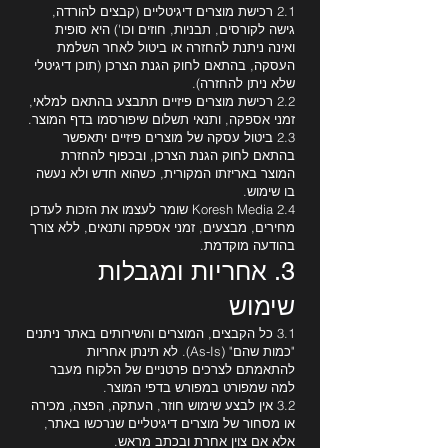
2.1 רכישת מוצרים דיגיטליים (קבצים להורדה,
גישה לקורסים, תבניות, חוזים וכו') היא סופית
ואינה ניתנת להחזרה או ביטול לאחר השלמת
העסקה, בהתאם לחוק הגנת הצרכן (תוכן דיגיטלי
שלא ניתן להחזרה).
2.2 רכישת מוצרים פיזיים תתבצע בהתאם למלאי,
זמני אספקה, ותנאי תשלום שיפורסמו בדף המוצר.
2.3 ביטול עסקה של מוצרים פיזיים יתאפשר
בהתאם לחוק הגנת הצרכן, ובכפוף להחזרת
המוצר באריזתו המקורית, כשהוא חדש ולא נעשה
בו שימוש.
2.4 Koresh Media שומר לעצמו את הזכות לעדכן
מחירים, מבצעים, זמני אספקה ותנאים, ללא צורך
בהודעה מוקדמת.
3. אחריות ומגבלות
שימוש
3.1 כל הקבצים, המוצרים והשירותים באתר ניתנים
"כמות שהם" (As-Is). לא תינתן אחריות
להתאמתם לצרכים פרטניים של הלקוח מעבר
למה שמפורט במפורש בדפי המוצר.
3.2 אין לבצע שימוש חוזר, העתקה, הפצה, מכירה
או מסחור של מוצרים דיגיטליים שנרכשו באתר,
אלא אם צוין אחרת ובכתב מראש.